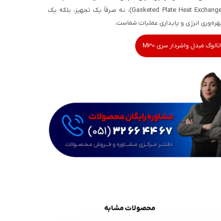
واشر دار آلفالاوال (Gasketed Plate Heat Exchanger Alfa LavalM30)، نه صرفاً یک تجهیز، بلکه یک
هره‌وری انرژی و پایداری عملیات شماست.
تالوگ مبدل واشردار سری M30
محصولات مشابه