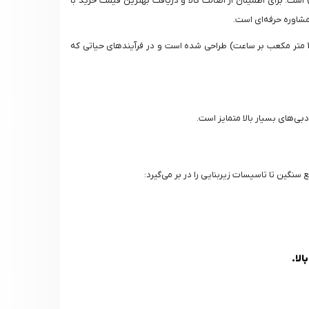
فرآوری سنگین (مانند صنایع لبنی و شیمیایی) است. برای اطمینان از اصالت کالا و دریافت بهترین قیمت خرید با
مشاوره حرفه‌ای است.
این مبدل با ابعاد بزرگ (2252 میلیمتر ارتفاع و 1170 میلیمتر عرض) و اتصالات بزرگ (DN 300-350 یا NPS 12-14) برای جابجایی دبی‌های بسیار بالا (تا 1800 متر مکعب بر ساعت) طراحی شده است و در فرآیندهای حیاتی که
لا.