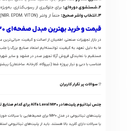
2. شستشوی دوره‌ای:
برای جلوگیری از رسوب‌گذاری، به‌ویژ
3. انتخاب واشر صحیح:
حتماً از واشر (NBR، EPDM، VITON) متناسب با ماهیت شیمیایی سیال خود استفاده کنید تا از تخریب واشر و نشت جلوگیری شود.
قیمت و خرید بهترین مبدل صفحه‌ای M30 از آرکا تجهیز صدر
ما به دلیل تعهد به کیفیت، توانسته‌ایم اعتماد صنایع بزرگ را 
مستقیم با نمایندگی فروش آرکا تجهیز صدر در مشهد و سایر شهرهای 
متناسب با دبی و نیاز پروژه شما (نیروگاه، کارخانه، ساختمان) پیشنه
⁉️
سوالات پر تکرار کاربران
جنس تیتانیوم پلیت‌ها در Alfa Laval M30 برای کدام صنایع توصیه می‌شود؟
پلیت‌های تیتانیومی در مدل M30 برای 
یا سیالات دارای کلرید بالا هستند، باید از پلیت‌های تیتانیومی اس