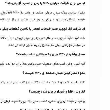
آیا می‌توان ظرفیت حرارتی M30 را پس از نصب افزایش داد؟
یکی از مزایا
ظرفیت انتقال حرارت و دبی آن را بدون نیاز به تعویض کل دستگاه،
آیا شرکت آرکا تجهیز صدر خدمات تعمیر یا تامین قطعات یدکی M30 را نیز ارائه می‌دهد؟
در سراسر شهرهای ایران به صنایع و پیمانکاران ارائه می‌دهد.
مبدل واشردار M30 برای چه سیالاتی مناسب است؟
آب، شیر، روغن، اسیدهای ضعیف، هیدروکربن‌ها. برای خورنده، پلیت
نحوه تمیز کردن مبدل صفحه‌ای M30 چیست؟
CIP با اسید ۲% نیتریک (۳۰ دقیقه، ۶۰°C) یا باز ۲% سدیم هیدروکسید. سالی ۲-۴ بار برای uptime ۹۹%.
تفاوت M30 واشر‌دار با بریز شده چیست؟
واشر‌دار: بازشدنی برای تعمیر، مناسب دبی بالا. بریز: فشرده، ارزان‌تر ا