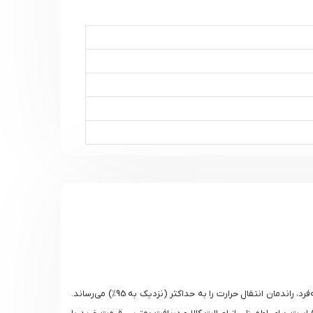
M30 گست دار آلفالاوال، یک شاهکار مهندسی از سوئد است که با ظرفیت فوق‌العاده 400 تا 1800 متر مکعب بر ساعت و طراحی منحصربه‌فرد، راندمان انتقال حرارت را به حداکثر (نزدیک به 95%) می‌رساند.