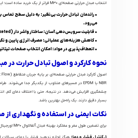
انتخاب مبدل حرارتی صفحه‌ای M30 فراتر از یک خرید ساده است؛ این اکسچنجر مزایای عملیاتی و اقتصادی قابل توجهی را برای شما به ارمغان می‌آورد:
•
راندمان تبادل حرارت بی‌نظیر:
به دلیل سطح تماس بالا
می‌رود.
•
قابلیت سرویس‌دهی آسان:
ساختار واشر دار (Gasketed) امکان باز شدن و دسترسی آسان به صفحات را برای تعمیر، نظافت یا افزایش ظرفیت (با افزودن پلیت) فراهم می‌کند.
•
کاهش هزینه‌های عملیاتی:
مصرف انرژی پایین و نگه
•
انعطاف‌پذیری در مواد:
امکان انتخاب صفحات تیتانیومی یا استیل 316 ،M30 را برای مقابله با طیف وسیعی
نحوه کارکرد و اصول تبادل حرارت در مبدل
بسیار دقیق دارند، یک راه‌حل بهترین باشد.
نکات ایمنی در استفاده و نگهداری از مبد
برای تضمین طول عمر و عملکرد بهینه مبدل آلفالاوال M30 اورجینال، رعایت نکات ایمنی و نگهداری ضروری است:
1. کنترل فشار و دما:
هرگز اجازه ندهید فشار یا دمای سیالات از مقادیر طراحی (22 بار و 180 