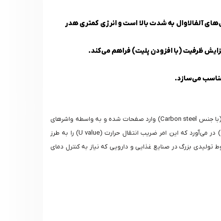
ل‌های آلفالاوال به شدت بالا است و انرژی کمتری هدر
اصول کارکرد مبدل حرارتی صفحه‌ای بر پایه جریان متقاطع (Counter-current Flow) استوار است. دو سیال با دماهای متفاوت، از طریق سوراخ‌های نازل (با جنس Carbon steel) وارد صفحات شده و به واسطه واشرهای
NBR یا EPDM در مسیرهای متناوب از یکدیگر جدا می‌شوند. طراحی خاص گام‌ها و الگوی شیاردار صفحات، جریان سیال را به حالت آشفته (Turbulent) در می‌آورد که این امر ضریب انتقال حرارت (U value) را به طرز
نتیجه، حتی با اختلاف دمای کم، انتقال حرارت بسیار مؤثر و سریع انجام می‌گیرد. این ویژگی باعث می‌شود M30 برای خطوط تولیدی بزرگ در صنایع غذایی و دارویی که نیاز به کنترل دمای