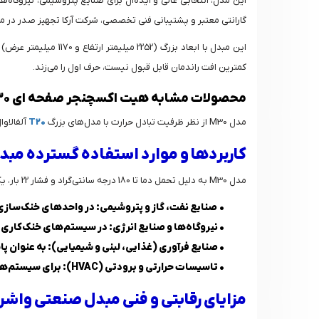
گارانتی معتبر و پشتیبانی فنی تخصصی، شرکت آرکا تجهیز صدر در مش
کمترین افت راندمان قابل قبول نیست، حرف اول را می‌زند.
محصولات مشابه هیت اکسچنجر صفحه ای M30
مدل M30 از نظر ظرفیت تبادل حرارت با مدل‌های بزرگ
T20
آلفالاوال و یا سری‌های سنگین FV
کاربردها و موارد استفاده گسترده مبدل 
مدل M30 به دلیل تحمل دما تا 180 درجه سانتی‌گراد و فشار 22 بار، یک انتخاب چندمنظوره و مقاوم است. گستره کاربردهای این مبدل، طیف وسیعی از صنایع سنگین تا تاسیسات زیربنایی را در بر می‌گیرد:
•
صنایع نفت، گاز و پتروشیمی:
در واحدهای خنک‌سازی، 
•
نیروگاه‌ها و صنایع انرژی:
در سیستم‌های خنک‌کاری مرک
•
صنایع فرآوری (غذایی، لبنی و شیمیایی):
به عنوان پا
•
تاسیسات حرارتی و برودتی (HVAC):
برای سیستم‌های
مزایای رقابتی و فنی مبدل صنعتی واشردار 