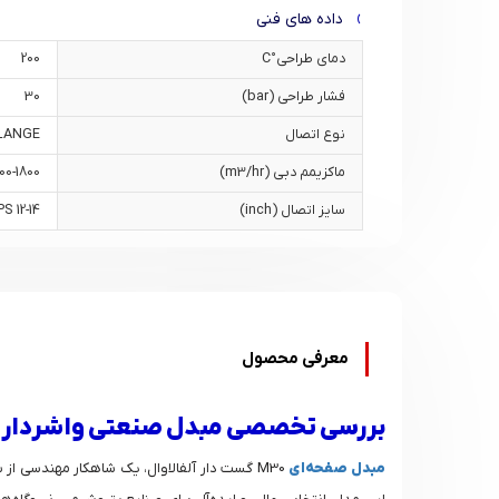
داده های فنی
دمای طراحی°C
200
فشار طراحی (bar)
30
نوع اتصال
FLANGE
ماکزیمم دبی (m3/hr)
00-1800
سایز اتصال (inch)
S 12-14
معرفی محصول
بررسی تخصصی مبدل صنعتی واشردار سری M30 آلف
مبدل صفحه‌ای