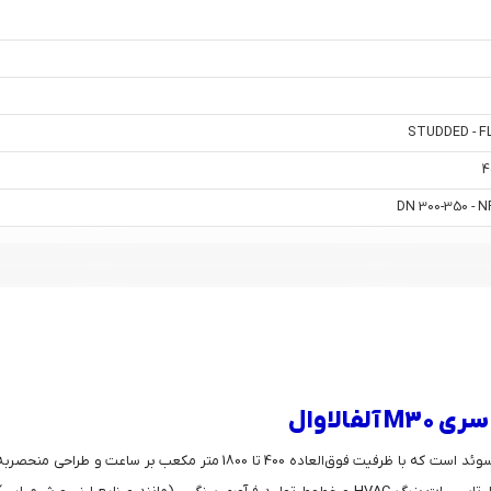
STUDDED - 
4
DN 300-350 - NP
الاوال