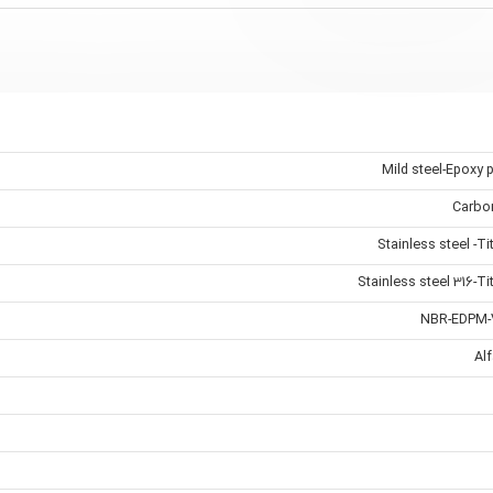
Mild steel-Epoxy 
Carbon
Stainless steel -T
Stainless steel 316-T
NBR-EDPM-
Al