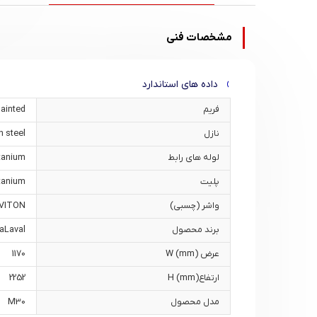
مشخصات فنی
داده های استاندارد
فریم
painted
نازل
 steel
لوله های رابط
itanium
پلیت
itanium
واشر (چسبی)
VITON
برند محصول
faLaval
عرض W (mm)
1170
ارتفاعH (mm)
2252
مدل محصول
M30