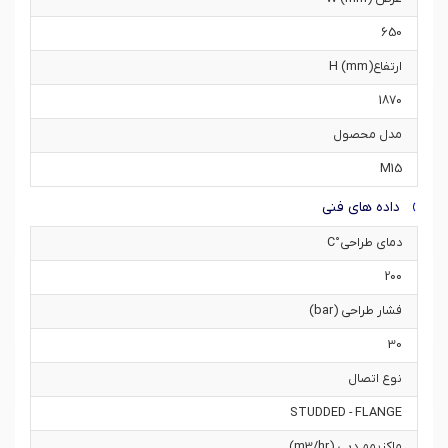
650
ارتفاعH (mm)
1870
مدل محصول
M15
داده های فنی
دمای طراحی°C
200
فشار طراحی (bar)
30
نوع اتصال
STUDDED - FLANGE
ماکزیمم دبی (m3/hr)