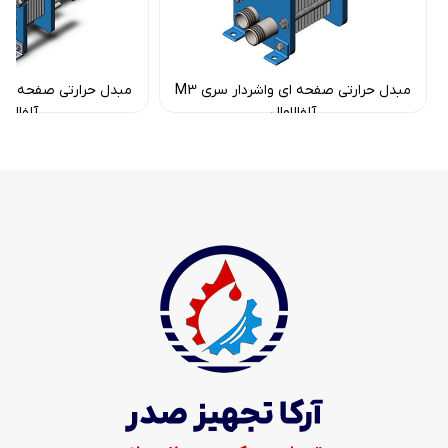
مبدل حرارتی صفحه ای واشردار سری M3
آلفالاوال
آلفالاوا