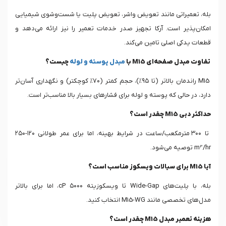
بله، تعمیراتی مانند تعویض واشر، تعویض پلیت یا شست‌وشوی شیمیایی
امکان‌پذیر است. آرکا تجهیز صدر خدمات تعمیر را نیز ارائه می‌دهد و
قطعات یدکی اصلی تامین می‌کند.
تفاوت مبدل صفحه‌ای M15 با
مبدل پوسته و لوله
چیست؟
M15 راندمان بالاتر (تا ۹۵%)، حجم کمتر (۷۰% کوچکتر) و نگهداری آسان‌تر
دارد، در حالی که پوسته و لوله برای فشارهای بسیار بالا مناسب‌تر است.
حداکثر دبی M15 چقدر است؟
تا ۳۰۰ مترمکعب/ساعت در شرایط بهینه، اما برای عمر طولانی ۱۲۰-۲۵۰
m³/hr توصیه می‌شود.
آیا M15 برای سیالات ویسکوز مناسب است؟
بله، با پلیت‌های Wide-Gap تا ویسکوزیته ۵۰۰۰ cP، اما برای بالاتر
مدل‌های تخصصی مانند M15-WG انتخاب کنید.
هزینه تعمیر مبدل M15 چقدر است؟