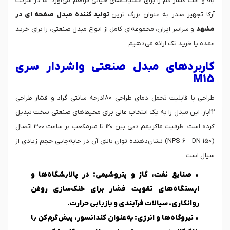
بالا و افت فشار کم را برای عملیات‌های حیاتی فراهم می‌آورد. ما در شرکت
آرکا تجهیز صدر به عنوان بزرگ ترین
تولید کننده مبد
ل صفحه ای در
مشهد
و سراسر ایران، مجموعه‌ای کامل از انواع مبدل‌ صنعتی، را برای خرید
عمده یا خرید تک ارائه می‌دهیم.
کاربردهای مبدل صنعتی واشردار سری
M15
طراحی با قابلیت تحمل دمای طراحی 180درجه سانتی گراد و فشار طراحی
22بار، این مبدل را به یک انتخاب عالی برای محیط‌های صنعتی سخت تبدیل
کرده است. ظرفیت ماکزیمم دبی بین 120 تا مترمکعب بر ساعت 300 اتصال
(NPS 6 - DN 150) نشان‌دهنده توان بالای آن در جابه‌جایی حجم زیادی از
سیال است.
•
صنایع نفت، گاز و پتروشیمی:
در پالایشگاه‌ها و
ایستگاه‌های تقویت فشار برای خنک‌سازی روغن
روانکاری، سیالات فرآیندی و بازیابی حرارت.
•
نیروگاه‌ها و انرژی:
به‌عنوان کندانسور، پیش‌گرم‌کن یا