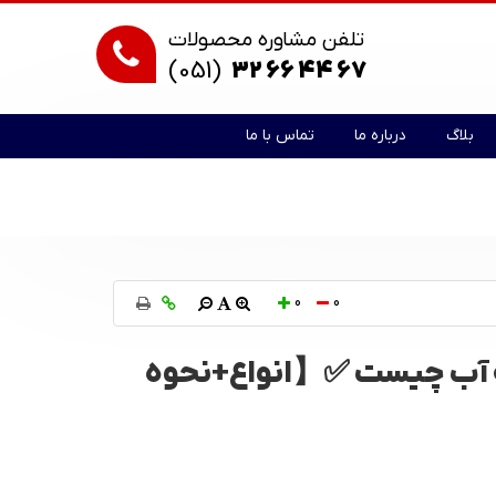
تلفن مشاوره محصولات
(051)
32 66 44 67
بلاگ
درباره ما
تماس با ما
0
0
ه آب چیست ✅【انواع+نحوه