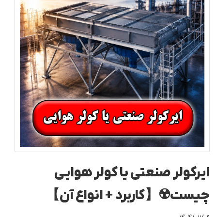
ایرکولر صنعتی یا کولر هوایی
چیست☢️【کاربرد + انواع آن】