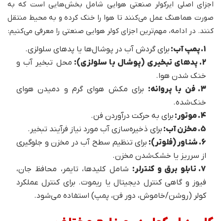
اجزای اصلی ایرکولر صنعتی هوایی شامل بخش‌هایی است که به
صورت هماهنگ عمل می‌کنند تا هوا را خنک کرده و به محیط منتقل
کنند. در ادامه، مهم‌ترین اجزای کولر هوایی صنعتی را معرفی می‌کنیم:
1. پمپ آب:
برای گردش آب در پوشال‌ها یا پدهای سلولزی.
2. پدهای تبخیری (پوشال یا سلولزی):
محل تبخیر آب و
خنک شدن هوا.
3. فن یا پروانه:
برای مکش هوای گرم و دمیدن هوای
خنک‌شده.
4. موتور:
برای به حرکت درآوردن فن.
5. مخزن آب:
برای ذخیره‌سازی آب مورد نیاز فرآیند تبخیر.
6. شناور (فلوتر):
برای تنظیم سطح آب در مخزن و جلوگیری
از سرریز یا خشک‌شدن مخزن.
7. تابلو برق و کنترلر:
شامل کلیدها، تایمر، محافظ جان،
فیوز و گاهی کنترل دیجیتال یا ریموت. برای کنترل عملکرد
کولر (روشن/خاموش، دور فن، پمپ) استفاده می‌شود.