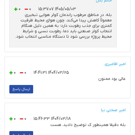
خانم بلال
0
0
1405/05/03 15:37:07
بله، در مناطق مرطوب راندمان کولر هوایی تبخیری
معمولاً کاهش پیدا می‌کند، چون هوای محیط ظرفیت
کمتری برای جذب رطوبت دارد؛ به همین دلیل هنگام
انتخاب کولر صنعتی باید دما، رطوبت نسبی و شرایط
محیط پروژه بررسی شود تا دستگاه مناسبی انتخاب شود.
امیر اقامیری
0
0
1404/03/25 14:41:31
عالی بود ممنون
ارسال پاسخ
امیر صحتی نیا
0
0
1404/03/18 15:46:33
بله دقیقا همینطور ک توضیح دادید، هست