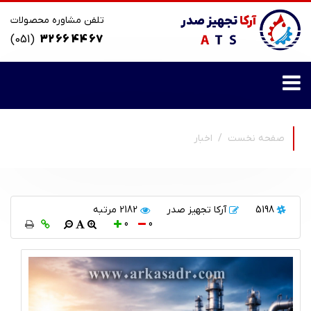
تلفن مشاوره محصولات
(051)
32 66 44 67
صفحه نخست
اخبار
5198
آرکا تجهیز صدر
2182 مرتبه
0
0