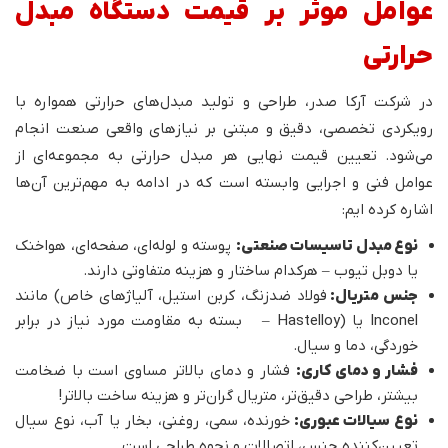
عوامل موثر بر قیمت دستگاه مبدل
حرارتی
در شرکت آرکا صدر، طراحی و تولید مبدل‌های حرارتی همواره با
رویکردی تخصصی، دقیق و مبتنی بر نیازهای واقعی صنعت انجام
می‌شود. تعیین قیمت نهایی هر مبدل حرارتی به مجموعه‌ای از
عوامل فنی و اجرایی وابسته است که در ادامه به مهم‌ترین آن‌ها
اشاره کرده ایم:
نوع مبدل تاسیسات صنعتی:
پوسته و لوله‌ای، صفحه‌ای، هواخنک
یا دوبل تیوب – هرکدام ساختار و هزینه متفاوتی دارند.
جنس متریال:
فولاد ضدزنگ، کربن استیل، آلیاژهای خاص) مانند
Inconel یا (Hastelloy – بسته به مقاومت مورد نیاز در برابر
خوردگی، دما و سیال.
فشار و دمای کاری:
فشار و دمای بالاتر مساوی است با ضخامت
بیشتر، طراحی دقیق‌تر، متریال گران‌تر و هزینه ساخت بالاتر!
نوع سیالات عبوری:
خورنده، سمی، روغنی، بخار یا آب، نوع سیال
تعیین‌کننده جنس، اتصالات و نحوه طراحی است.