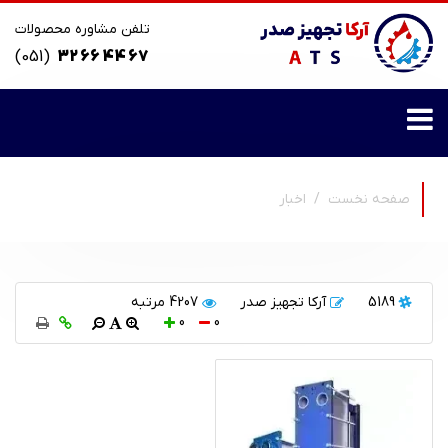
تلفن مشاوره محصولات
(051)
32 66 44 67
صفحه نخست
اخبار
5189
آرکا تجهیز صدر
4207 مرتبه
0
0