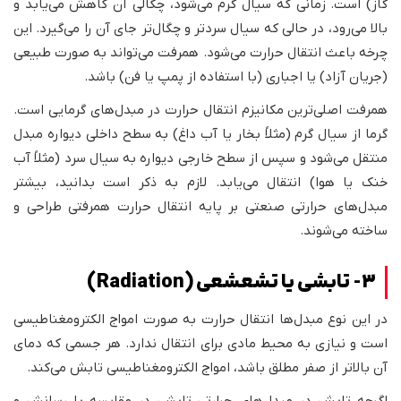
گاز) است. زمانی که سیال گرم می‌شود، چگالی آن کاهش می‌یابد و
بالا می‌رود، در حالی که سیال سردتر و چگال‌تر جای آن را می‌گیرد. این
چرخه باعث انتقال حرارت می‌شود. همرفت می‌تواند به صورت طبیعی
(جریان آزاد) یا اجباری (با استفاده از پمپ یا فن) باشد.
همرفت اصلی‌ترین مکانیزم انتقال حرارت در مبدل‌های گرمایی است.
گرما از سیال گرم (مثلاً بخار یا آب داغ) به سطح داخلی دیواره مبدل
منتقل می‌شود و سپس از سطح خارجی دیواره به سیال سرد (مثلاً آب
خنک یا هوا) انتقال می‌یابد. لازم به ذکر است بدانید، بیشتر
مبدل‌های حرارتی صنعتی بر پایه انتقال حرارت همرفتی طراحی و
ساخته می‌شوند.
3- تابشی یا تشعشعی (Radiation)
در این نوع مبدل‌ها انتقال حرارت به صورت امواج الکترومغناطیسی
است و نیازی به محیط مادی برای انتقال ندارد. هر جسمی که دمای
آن بالاتر از صفر مطلق باشد، امواج الکترومغناطیسی تابش می‌کند.
اگرچه تابش در مبدل‌های حرارتی تابشی در مقایسه با رسانش و