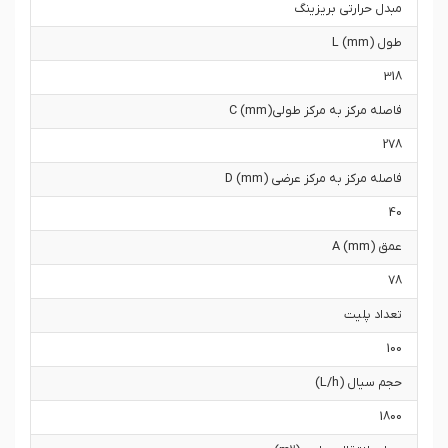
مبدل حرارتی بریزینگ
طول L (mm)
318
فاصله مرکز به مرکز طولیC (mm)
278
فاصله مرکز به مرکز عرضی D (mm)
40
عمق A (mm)
78
تعداد پلیت
100
حجم سیال (L/h)
1800