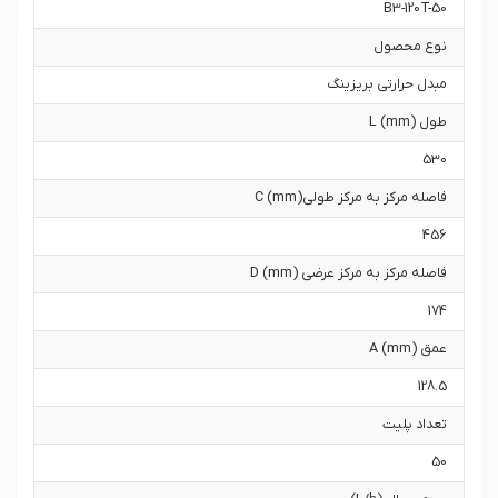
B3-120T-50
نوع محصول
مبدل حرارتی بریزینگ
طول L (mm)
530
فاصله مرکز به مرکز طولیC (mm)
456
فاصله مرکز به مرکز عرضی D (mm)
174
عمق A (mm)
128.5
تعداد پلیت
50