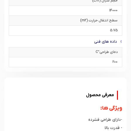
حجم سیال (L/h)
14000
سطح انتقال حرارت (m2)
5.75
داده های فنی
دمای طراحی°C
200
معرفی محصول
ویژگی ها:
-دارای طراحی فشرده
- قدرت بالا