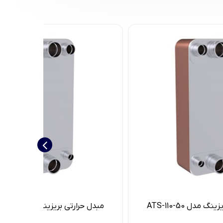
 مدل ATS-110-50
مبدل حرارتی بریزینگ مدل ATS-110-80