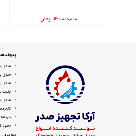
130,000,000
تومان
پیوندها
مبدل ح
مبدل پ
مبدل پا
پلیت م
مبدل ح
کاربرده
طریقه 
نحوه کا