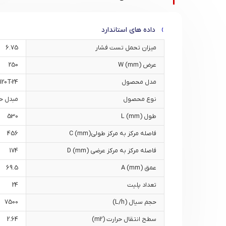
داده های استاندارد
میزان تحمل تست فشار
6.75
عرض W (mm)
250
مدل محصول
120T-24
نوع محصول
مبدل حر
طول L (mm)
530
فاصله مرکز به مرکز طولیC (mm)
456
فاصله مرکز به مرکز عرضی D (mm)
174
عمق A (mm)
69.5
تعداد پلیت
24
حجم سیال (L/h)
7500
سطح انتقال حرارت (m2)
2.64