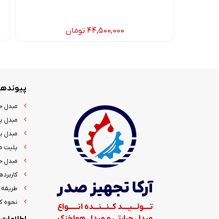
44,500,000
تومان
پیوندها
مبدل ح
مبدل پ
مبدل پا
پلیت م
مبدل ح
کاربرده
طریقه 
نحوه کا