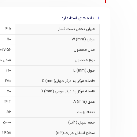
داده های استاندارد
میزان تحمل تست فشار
4.5
عرض W (mm)
110
مدل محصول
027-56
نوع محصول
مبدل حر
طول L (mm)
310
فاصله مرکز به مرکز طولیC (mm)
250
فاصله مرکز به مرکز عرضی D (mm)
50
عمق A (mm)
141.2
تعداد پلیت
56
حجم سیال (L/h)
5000
سطح انتقال حرارت (m2)
1.458