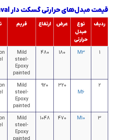
قیمت مبدل‌های حرارتی گسکت دار AlfaLaval
ردیف
نوع
عرض
ارتفاع
فریم
ن
مبدل
حرارتی
on
Mild
480
180
M3
1
el
steel-
Epoxy
painted
on
Mild
920
320
2
el
steel-
M6
Epoxy
painted
on
Mild
1048
470
M10
3
el
steel-
Epoxy
painted