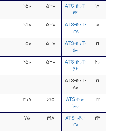
250
530
ATS-120T-
17
24
250
530
ATS-120T-
18
38
250
530
ATS-120T-
19
50
250
530
ATS-120T-
20
66
ATS-120T-
21
80
307
695
ATS-190-
22
100
75
318
ATS-020-
23
30