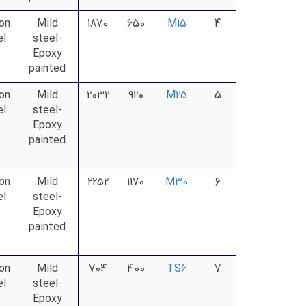
on
Mild
1870
650
M15
4
el
steel-
Epoxy
painted
on
Mild
2032
920
M25
5
el
steel-
Epoxy
painted
on
Mild
2252
1170
M30
6
el
steel-
Epoxy
painted
on
Mild
704
400
TS6
7
el
steel-
Epoxy