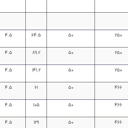
4.5
64.5
50
250
4.5
89.2
50
250
4.5
141.2
50
250
4.5
61
50
466
4.5
105
50
466
4.5
129
50
466