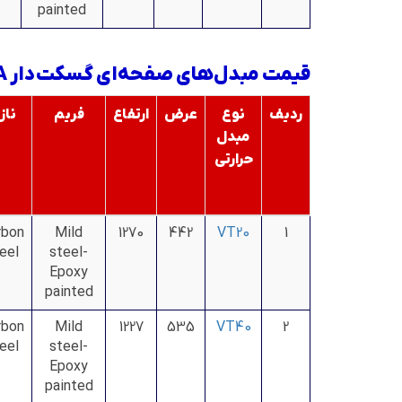
painted
قیمت مبدل‌های صفحه‌ای گسکت‌دار GEA
ردیف
نوع
عرض
ارتفاع
فریم
ناز
مبدل
حرارتی
rbon
Mild
1270
442
VT20
1
eel
steel-
Epoxy
painted
rbon
Mild
1227
535
VT40
2
eel
steel-
Epoxy
painted