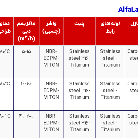
ازل
لوله های
پلیت
واشر
ماکزیمم
دمای
رابط
(چسبی)
دبی
طراحی
3
m
/h
)
(
180°C
5-15
NBR-
Stainless
Stainless
Carb
EDPM-
steel 316-
steel -
ste
VITON
Titanium
Titanium
180°C
10-60
NBR-
Stainless
Stainless
Carb
EDPM-
steel 316-
steel -
ste
VITON
Titanium
Titanium
80° C
40-200
NBR-
Stainless
Stainless
Carb
EDPM-
steel 316-
steel -
ste
VITON
Titanium
Titanium