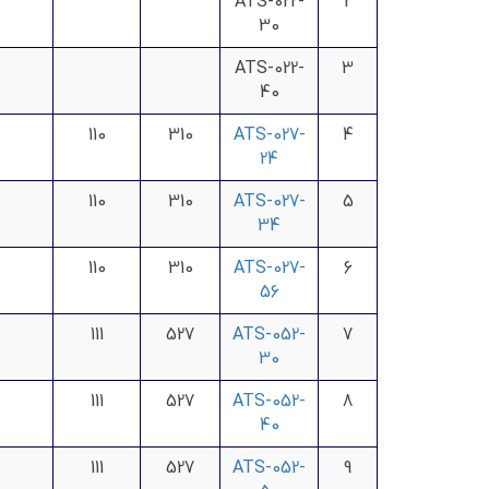
ATS-022-
2
30
ATS-022-
3
40
110
310
ATS-027-
4
24
110
310
ATS-027-
5
34
110
310
ATS-027-
6
56
111
527
ATS-052-
7
30
111
527
ATS-052-
8
40
111
527
ATS-052-
9