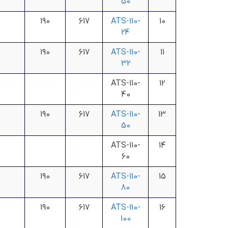
50
190
617
ATS-110-
10
24
190
617
ATS-110-
11
32
ATS-110-
12
40
190
617
ATS-110-
13
50
ATS-110-
14
60
190
617
ATS-110-
15
80
190
617
ATS-110-
16
100