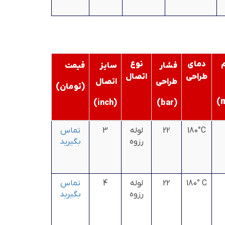
دمای
نوع
فشار
سایز
قیمت
طراحی
اتصال
طراحی
اتصال
(تومان)
)
)
inch
(
)
bar
(
180°C
22
لوله
3
تماس
رزوه
بگیرید
180° C
22
لوله
4
تماس
رزوه
بگیرید