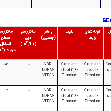
ل
لوله های
پلیت
واشر
ماکزیمم
ماکزیمم
رابط
(چسبی)
دبی
سطح
3
m
/hr
(
)
انتقال
2
m
حرارت (
52
90
NBR-
Stainless
Stainless
Ca
EDPM-
steel 316-
steel -
st
VITON
Titanium
Titanium
138
90
NBR-
Stainless
Stainless
Ca
EDPM-
steel 316-
steel -
st
VITON
Titanium
Titanium