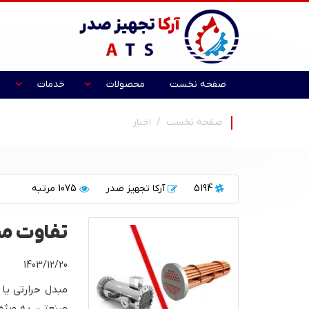
صفحه نخست
محصولات
خدمات
صفحه نخست
اخبار
5194
آرکا تجهیز صدر
1075 مرتبه
تفاوت م
1403/12/20
مبدل‌ حرارتی ی
صنعتی، به ویژه 