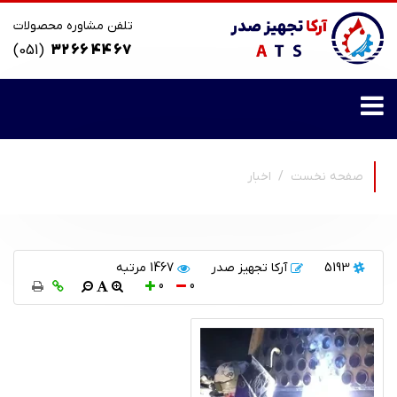
تلفن مشاوره محصولات
(051)
32 66 44 67
صفحه نخست
اخبار
5193
آرکا تجهیز صدر
1467 مرتبه
0
0