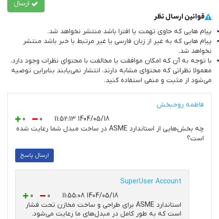
ارسال
قوانین ارسال نظر
پیام هایی که حاوی تهمت یا افترا باشد منتشر نخواهد شد.
پیام هایی که به غیر از زبان فارسی یا غیر مرتبط با خبر باشد منتشر
نخواهد شد.
با توجه به آن که امکان موافقت یا مخالفت با محتوای نظرات وجود دارد،
معمولا نظراتی که محتوای مشابه دارند، انتشار نمی‌یابند بنابراین توصيه
مي‌شود از مثبت و منفی استفاده کنید.
فاطمه روحبخش
0
0
1404/05/18 11:52:13
چه بخش‌هایی از استاندارد ASME در ساخت مبدل شما رعایت شده
است؟
ارسال پاسخ
SuperUser Account
0
0
1404/05/18 11:55:08
استاندارد ASME برای طراحی و ساخت مخازن تحت فشار
است که به طور کامل در مبدل‌های ما رعایت می‌شود.