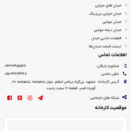
مبدل های حرارتی
مبدل حرارتی بریزینگ
مبدل جوشی
مبدل نیمه جوشی
قطعات جانبی مبدل
لیست قیمت مبدل‌ها
اطلاعات تماس
مشاوره رایگان:
09366451566
تلفن تماس:
051-32664467
آدرس کارخانه:
مشهد، بزرگراه پیامبر اعظم، بلوار شاهنامه، شاهنامه 80،
کوچه قصر، قطعه 7 سمت راست
شبکه های اجتماعی :
موقعیت کارخانه